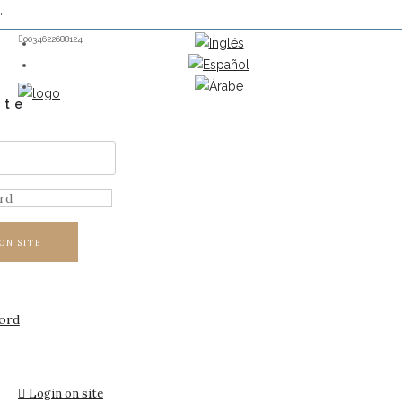
';
0034622688124
ite
ON SITE
ord
Login on site