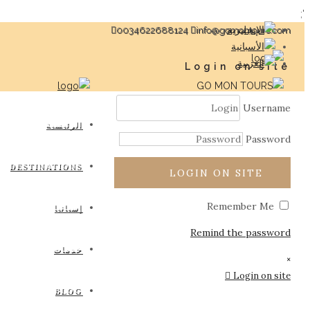
';
0034622688124
info@gomontours.com
Login on site
Username
الرئيسية
Password
DESTINATIONS
LOGIN ON SITE
Remember Me
إسبانيا
Remind the password
خدمات
×
Login on site
BLOG