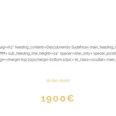
tag=»h3″ heading_content=»Descubriendo Sudáfrica» main_heading_c
ffff» sub_heading_line_height=»24″ spacer=»line_only» spacer_positi
gin=»margin-top:10px;margin-bottom:10px;» el_class=»ocultar» mai
16 días desde
1900€