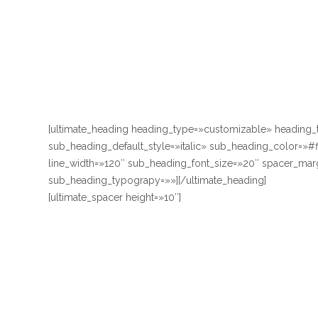
[ultimate_heading heading_type=»customizable» heading_
sub_heading_default_style=»italic» sub_heading_color=»#ff
line_width=»120″ sub_heading_font_size=»20″ spacer_mar
sub_heading_typograpy=»»][/ultimate_heading]
[ultimate_spacer height=»10″]